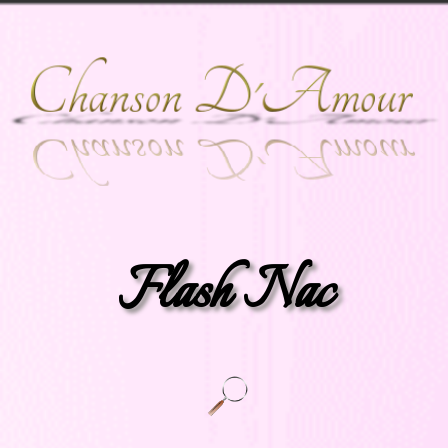
Flash Nac